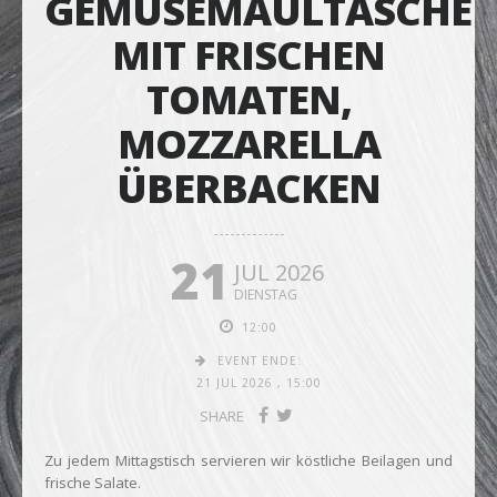
GEMÜSEMAULTASCHE
MIT FRISCHEN
TOMATEN,
MOZZARELLA
ÜBERBACKEN
21
JUL 2026
DIENSTAG
12:00
EVENT ENDE:
21 JUL 2026
,
15:00
SHARE
Zu jedem Mittagstisch servieren wir köstliche Beilagen und
frische Salate.